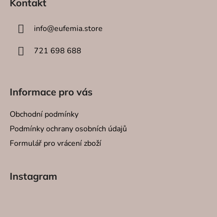
Kontakt
SVÍCNY
í
info
@
eufemia.store
DEKORA
721 698 688
O NÁS
KONTAK
Informace pro vás
Obchodní podmínky
Podmínky ochrany osobních údajů
Formulář pro vrácení zboží
Instagram