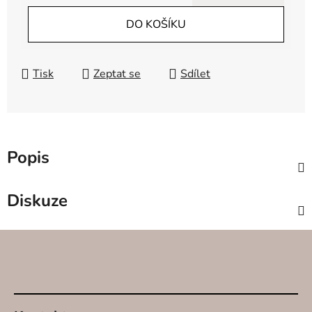
Měrná cena:
DO KOŠÍKU
Tisk
Zeptat se
Sdílet
Popis
Diskuze
SVÍČKY
Z
á
INTERI
p
SPREJE
a
t