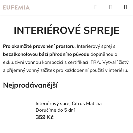
Přejít
Hledat
NÁKUP
na
KOŠÍK
obsah
INTERIÉROVÉ SPREJE
Pro okamžité provonění prostoru.
Interiérový sprej s
bezalkoholovou bází přírodního původu
doplněnou o
exkluzivní vonnou kompozici s certifikací IFRA. Vytváří čistý
a příjemný vonný zážitek pro každodenní použití v interiéru.
Nejprodávanější
Interiérový sprej Citrus Matcha
Doručíme do 5 dní
359 Kč