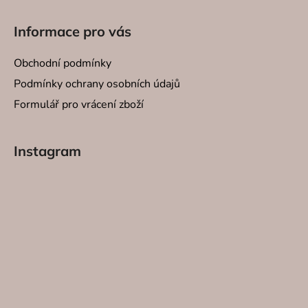
ý
p
Informace pro vás
i
s
Obchodní podmínky
u
Podmínky ochrany osobních údajů
Formulář pro vrácení zboží
Instagram