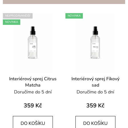
n
í
V
p
NEJPRODÁVANĚJŠÍ
NOVINKA
ý
r
NOVINKA
p
o
i
d
s
u
p
k
r
t
o
ů
d
Interiérový sprej Citrus
Interiérový sprej Fíkový
u
Matcha
sad
k
Doručíme do 5 dní
Doručíme do 5 dní
t
ů
359 Kč
359 Kč
DO KOŠÍKU
DO KOŠÍKU