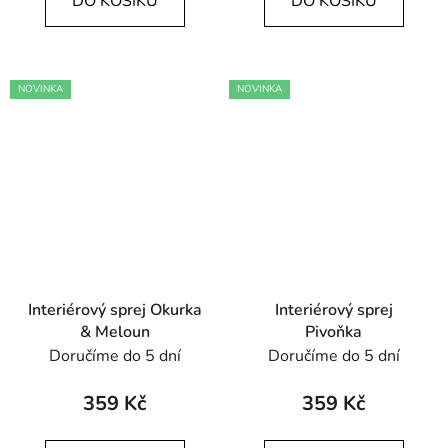
DO KOŠÍKU
DO KOŠÍKU
NOVINKA
NOVINKA
SVÍČKY
INTERI
Interiérový sprej Okurka
Interiérový sprej
SPREJE
& Meloun
Pivoňka
Doručíme do 5 dní
Doručíme do 5 dní
SVÍCNY
359 Kč
359 Kč
DEKORA