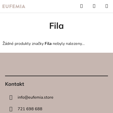
Přejít
Hledat
NÁKUP
na
KOŠÍK
obsah
Fila
Žádné produkty značky
Fila
nebyly nalezeny...
Z
á
p
a
t
Kontakt
í
info
@
eufemia.store
721 698 688