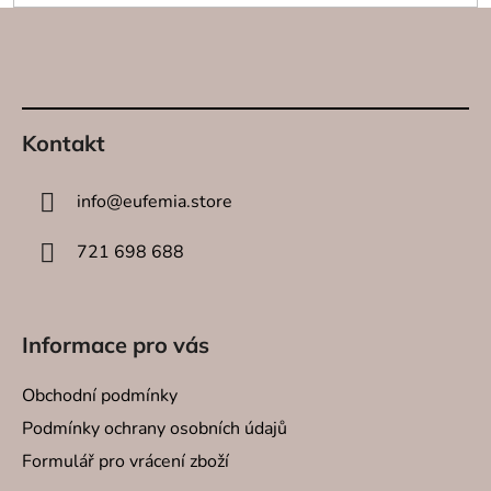
Z
á
p
a
t
Kontakt
í
SVÍČKY
info
@
eufemia.store
INTERI
721 698 688
SPREJE
SVÍCNY
Informace pro vás
DEKORA
Obchodní podmínky
Podmínky ochrany osobních údajů
O NÁS
Formulář pro vrácení zboží