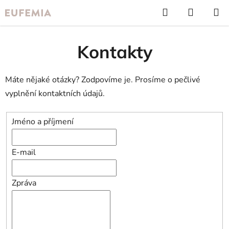
Přejít
Hledat
NÁKUP
na
KOŠÍK
obsah
Kontakty
Máte nějaké otázky? Zodpovíme je. Prosíme o pečlivé
vyplnění kontaktních údajů.
Jméno a příjmení
E-mail
Zpráva