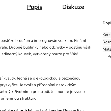
Popis
Diskuze
Dopl
Kate
, posléze broušen a impregnován voskem. Finální
Roz
grafii. Drobné bublinky nebo odchylky v odstínu však
Mate
k jedinečný kousek, vytvořený pouze pro Vás!
P
ší kvality. Jedná se o ekologickou a bezpečnou
pryskyřice. Je tvořen přírodními netoxickými
šetrný k životnímu prostředí. Jesmonite je vysoce
 příjemnou strukturu.
a věhlasné britské výstavě London Design Fair.