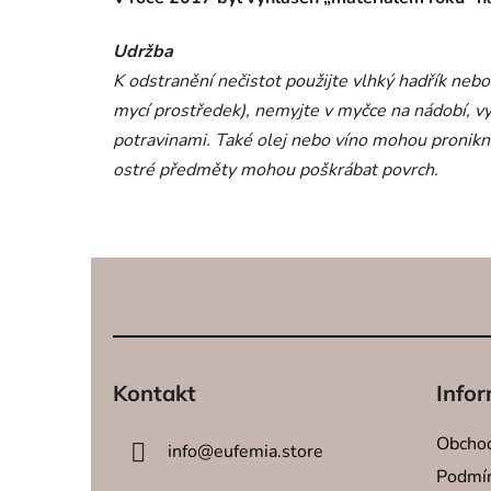
Udržba
K odstranění nečistot použijte vlhký hadřík ne
mycí prostředek), nemyjte v myčce na nádobí, vyv
potravinami. Také olej nebo víno mohou pronikno
ostré předměty mohou poškrábat povrch.
Z
á
p
a
t
Kontakt
Infor
í
Obchod
info
@
eufemia.store
Podmín