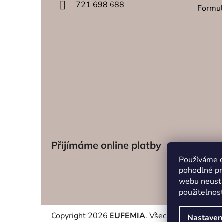
721 698 688
Formul
Přijímáme online platby
Používáme 
pohodlné pr
webu neustá
použitelnos
Copyright 2026
EUFEMIA
. Všechna práva vyhra
Nastaven