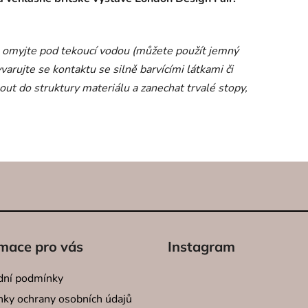
bo omyjte pod tekoucí vodou (můžete použít jemný
arujte se kontaktu se silně barvícími látkami či
ut do struktury materiálu a zanechat trvalé stopy,
mace pro vás
Instagram
ní podmínky
ky ochrany osobních údajů