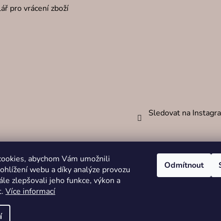
ář pro vrácení zboží
Sledovat na Instag
cookies, abychom Vám umožnili
Odmítnout
ohlížení webu a díky analýze provozu
le zlepšovali jeho funkce, výkon a
t.
Více informací
zena.
í