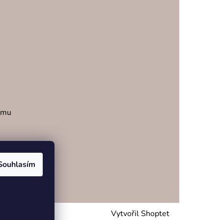
ramu
Souhlasím
Vytvořil Shoptet