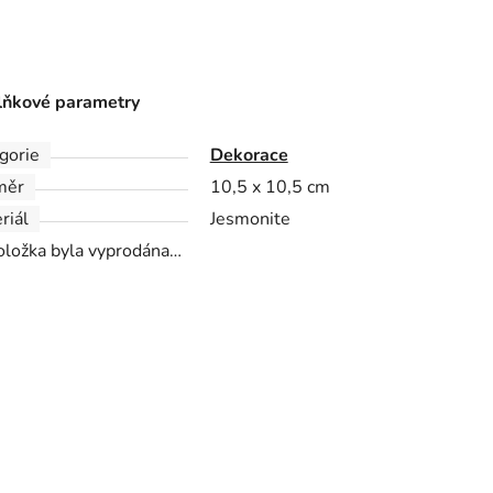
ňkové parametry
gorie
Dekorace
měr
10,5 x 10,5 cm
riál
Jesmonite
oložka byla vyprodána…