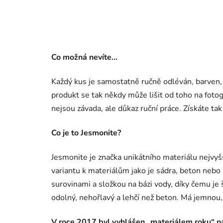
Co možná nevíte…
Každý kus je samostatně ručně odléván, barven
produkt se tak někdy může lišit od toho na foto
nejsou závada, ale důkaz ruční práce. Získáte ta
Co je to Jesmonite?
Jesmonite je značka unikátního materiálu nejvyš
variantu k materiálům jako je sádra, beton nebo 
surovinami a složkou na bázi vody, díky čemu je 
odolný, nehořlavý a lehčí než beton. Má jemnou,
V roce 2017 byl vyhlášen „materiálem roku“ n