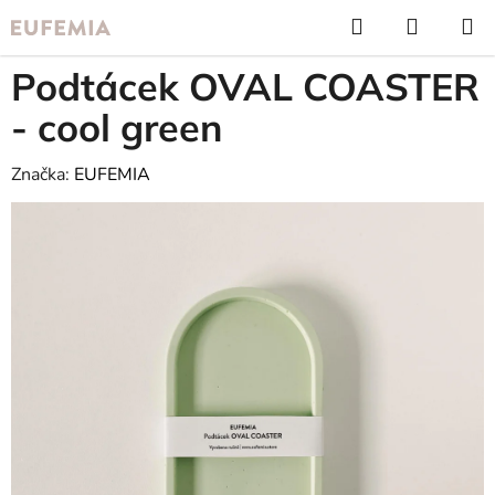
Přejít
Hledat
NÁKUP
na
KOŠÍK
obsah
Podtácek OVAL COASTER
- cool green
Značka:
EUFEMIA