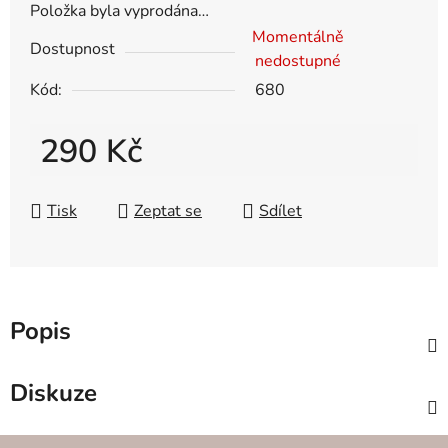
Položka byla vyprodána…
Momentálně
Dostupnost
nedostupné
Kód:
680
290 Kč
Měrná cena:
Tisk
Zeptat se
Sdílet
Popis
SVÍČKY
Diskuze
INTERI
Z