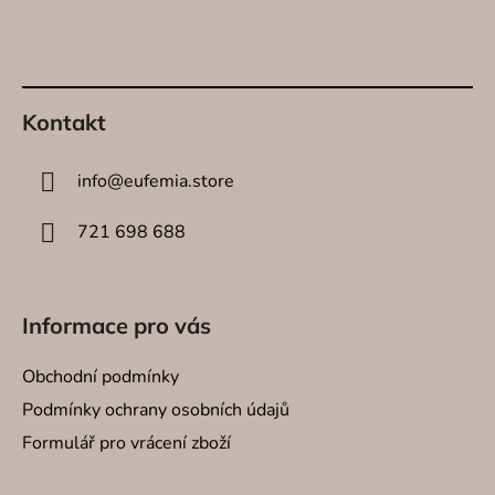
SPREJE
á
p
SVÍCNY
a
t
Kontakt
DEKORA
í
info
@
eufemia.store
O NÁS
721 698 688
KONTAK
Informace pro vás
Obchodní podmínky
Podmínky ochrany osobních údajů
Formulář pro vrácení zboží