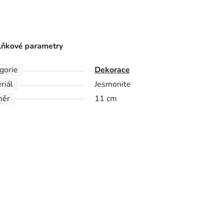
ňkové parametry
gorie
Dekorace
riál
Jesmonite
měr
11 cm