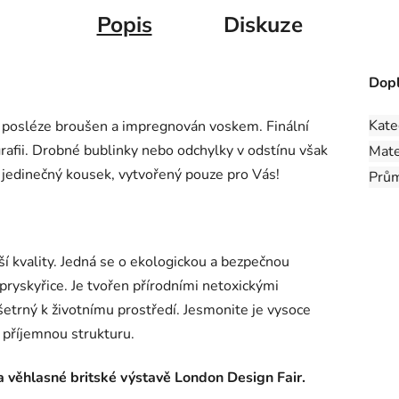
Popis
Diskuze
Dopl
Kate
, posléze broušen a impregnován voskem. Finální
grafii. Drobné bublinky nebo odchylky v odstínu však
Mate
k jedinečný kousek, vytvořený pouze pro Vás!
Prů
ší kvality. Jedná se o ekologickou a bezpečnou
pryskyřice. Je tvořen přírodními netoxickými
šetrný k životnímu prostředí. Jesmonite je vysoce
 příjemnou strukturu.
a věhlasné britské výstavě London Design Fair.