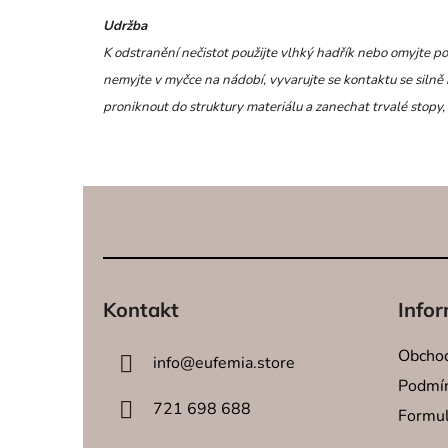
Udržba
K odstranění nečistot použijte vlhký hadřík nebo omyjte p
nemyjte v myčce na nádobí, vyvarujte se kontaktu se silně 
proniknout do struktury materiálu a zanechat trvalé stop
Z
á
p
a
t
Kontakt
Infor
í
Obchod
info
@
eufemia.store
Podmín
721 698 688
Formul