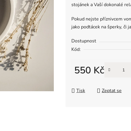
stojánek a Vaší dokonalé rela
Pokud nejste příznivcem von
jako podtácek na šperky, či j
Dostupnost
Kód:
550 Kč
Měrná cena:
Tisk
Zeptat se