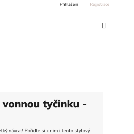
Přihlášení
Registrace
NÁKUPNÍ
KOŠÍK
 vonnou tyčinku -
elký návrat! Pořiďte si k nim i tento stylový