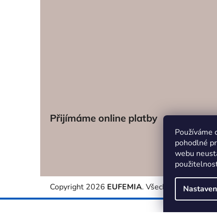
Přijímáme online platby
Používáme 
pohodlné pr
webu neustá
použitelnos
Copyright 2026
EUFEMIA
. Všechna práva vyhra
Nastaven