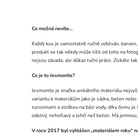
Co možná nevíte…
Každý kus je samostatně ručně odléván, barven
produkt se tak někdy může lišit od toho na foto
nejsou závada, ale důkaz ruční práce. Získáte ta
Co je to Jesmonite?
Jesmonite je značka unikátního materiálu nejvyš
variantu k materiálům jako je sádra, beton nebo 
surovinami a složkou na bázi vody, díky čemu je 
odolný, nehořlavý a lehčí než beton. Má jemnou,
V roce 2017 byl vyhlášen „materiálem roku“ n