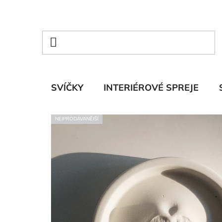
Přejít
na
obsah
SVÍČKY
INTERIÉROVÉ SPREJE
NEJPRODÁVANĚJŠÍ