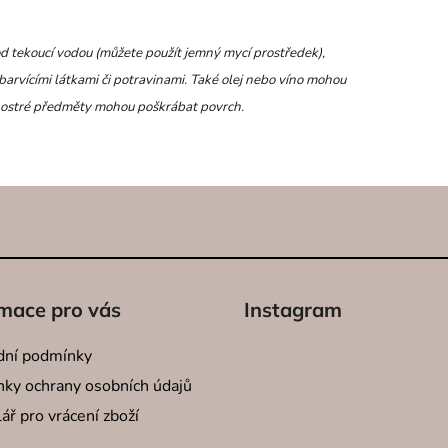
od tekoucí vodou (můžete použít jemný mycí prostředek),
barvícími látkami či potravinami. Také olej nebo víno mohou
y, ostré předměty mohou poškrábat povrch.
mace pro vás
Instagram
ní podmínky
ky ochrany osobních údajů
ář pro vrácení zboží