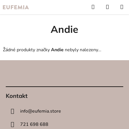
Přejít
Hledat
NÁKUP
na
KOŠÍK
obsah
Andie
Žádné produkty značky
Andie
nebyly nalezeny...
Z
á
p
a
t
Kontakt
í
info
@
eufemia.store
721 698 688