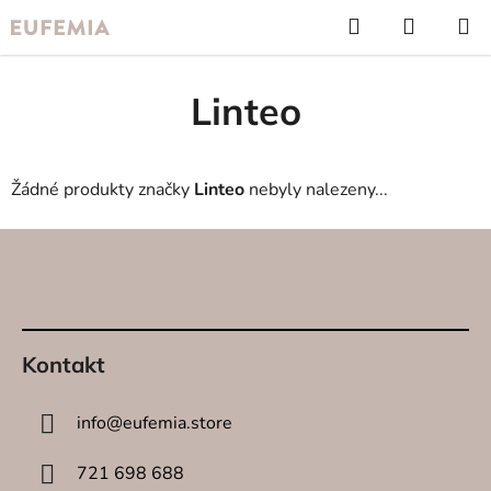
Přejít
Hledat
NÁKUP
na
KOŠÍK
obsah
Linteo
Žádné produkty značky
Linteo
nebyly nalezeny...
Z
á
p
a
t
Kontakt
í
info
@
eufemia.store
721 698 688