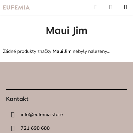
Přejít
Hledat
NÁKUP
na
KOŠÍK
obsah
Maui Jim
Žádné produkty značky
Maui Jim
nebyly nalezeny...
Z
á
p
a
t
Kontakt
í
info
@
eufemia.store
721 698 688